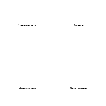
Сюскюянсаари
Змеевик
Лезниковский
Мансуровский