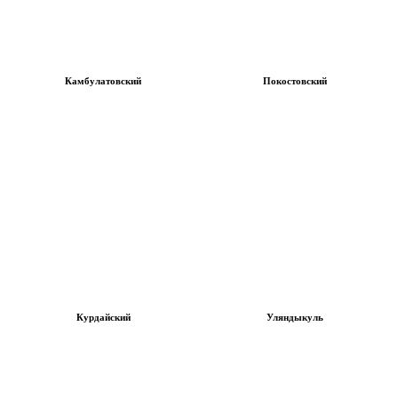
Камбулатовский
Покостовский
Курдайский
Уляндыкуль