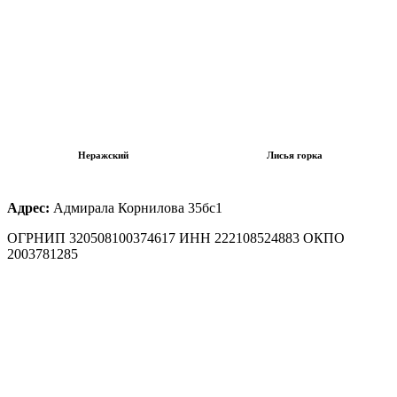
Неражский
Лисья горка
Адрес:
Адмирала Корнилова 35бс1
ОГРНИП 320508100374617 ИНН 222108524883 ОКПО
2003781285