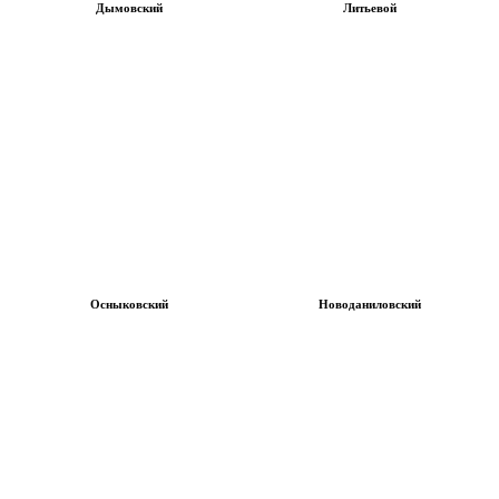
Дымовский
Литьевой
Осныковский
Новоданиловский