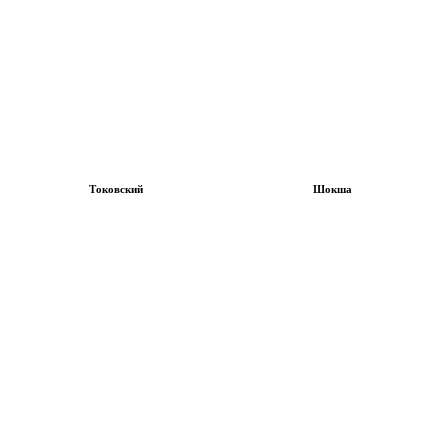
Токовский
Шокша