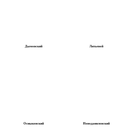
Дымовский
Литьевой
Осныковский
Новоданиловский