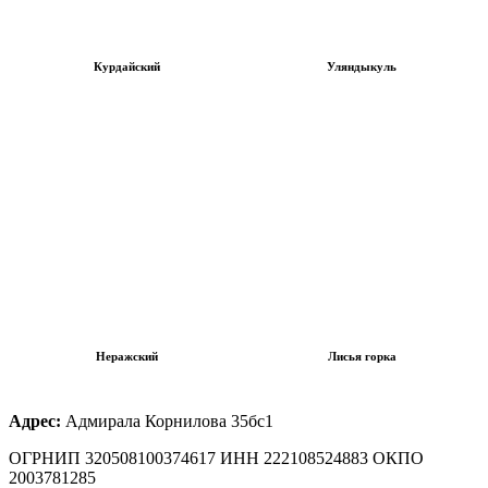
Курдайский
Уляндыкуль
Неражский
Лисья горка
Адрес:
Адмирала Корнилова 35бс1
ОГРНИП 320508100374617 ИНН 222108524883 ОКПО
2003781285