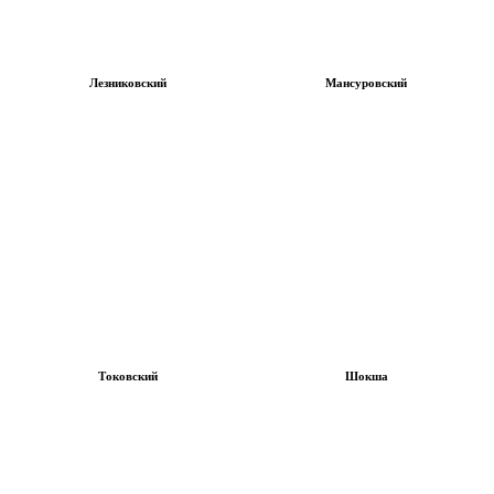
Лезниковский
Мансуровский
Токовский
Шокша