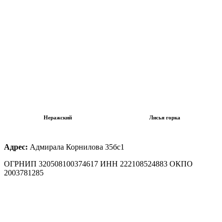
Неражский
Лисья горка
Адрес:
Адмирала Корнилова 35бс1
ОГРНИП 320508100374617 ИНН 222108524883 ОКПО
2003781285