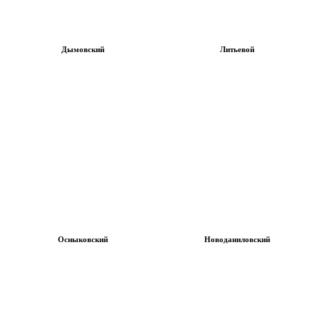
Дымовский
Литьевой
Осныковский
Новоданиловский