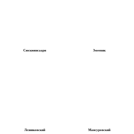
Сюскюянсаари
Змеевик
Лезниковский
Мансуровский