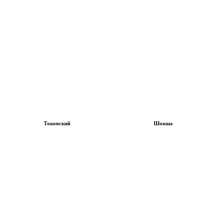
Токовский
Шокша