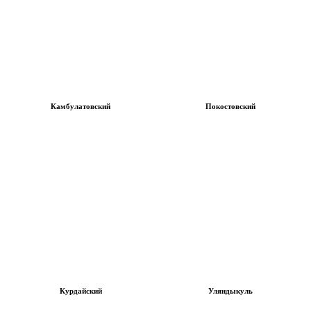
Камбулатовский
Покостовский
Курдайский
Уляндыкуль