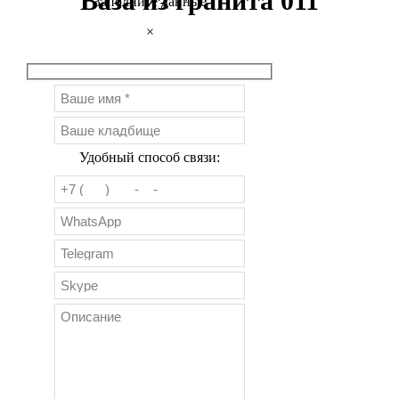
Ваза из гранита 011
Заполните данные
×
Удобный способ связи: