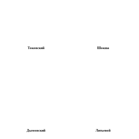
Токовский
Шокша
Дымовский
Литьевой