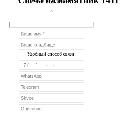
Свеча на памятник 1411
Заполните данные
×
Удобный способ связи: