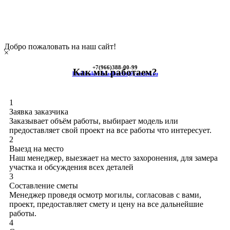
Добро пожаловать на наш сайт!
×
+7(966)
388-00-99
Как мы работаем?
himkinskoe-kladbische@yandex.ru
1
Заявка заказчика
Заказывает объём работы, выбирает модель или
предоставляет свой проект на все работы что интересует.
2
Выезд на место
Наш менеджер, выезжает на место захоронения, для замера
участка и обсуждения всех деталей
3
Составление сметы
Менеджер проведя осмотр могилы, согласовав с вами,
проект, предоставляет смету и цену на все дальнейшие
работы.
4