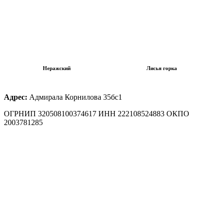
Неражский
Лисья горка
Адрес:
Адмирала Корнилова 35бс1
ОГРНИП 320508100374617 ИНН 222108524883 ОКПО
2003781285