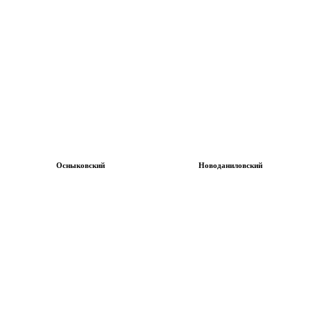
Осныковский
Новоданиловский