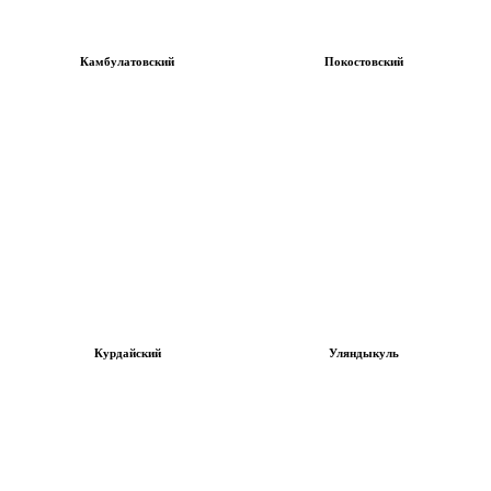
Камбулатовский
Покостовский
Курдайский
Уляндыкуль