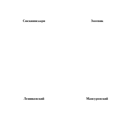
Сюскюянсаари
Змеевик
Лезниковский
Мансуровский