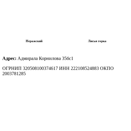
Неражский
Лисья горка
Адрес:
Адмирала Корнилова 35бс1
ОГРНИП 320508100374617 ИНН 222108524883 ОКПО
2003781285