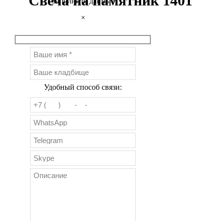
Свеча на памятник 1401
Заполните данные
×
Удобный способ связи: