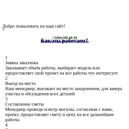
Добро пожаловать на наш сайт!
×
+7(966)
388-00-99
Как мы работаем?
himkinskoe-kladbische@yandex.ru
1
Заявка заказчика
Заказывает объём работы, выбирает модель или
предоставляет свой проект на все работы что интересует.
2
Выезд на место
Наш менеджер, выезжает на место захоронения, для замера
участка и обсуждения всех деталей
3
Составление сметы
Менеджер проведя осмотр могилы, согласовав с вами,
проект, предоставляет смету и цену на все дальнейшие
работы.
4