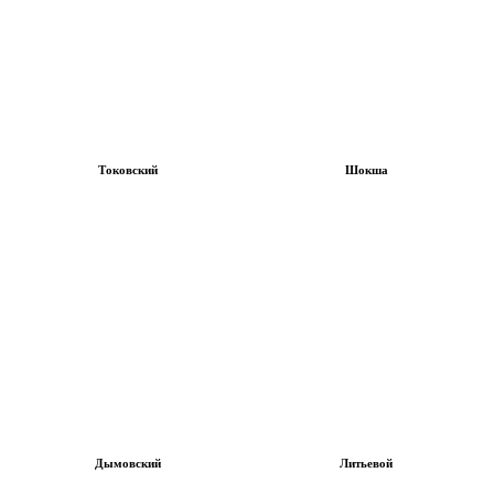
Токовский
Шокша
Дымовский
Литьевой