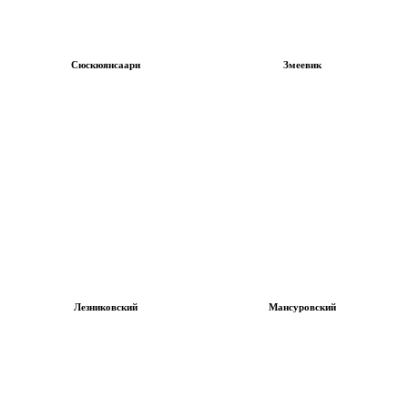
Сюскюянсаари
Змеевик
Лезниковский
Мансуровский