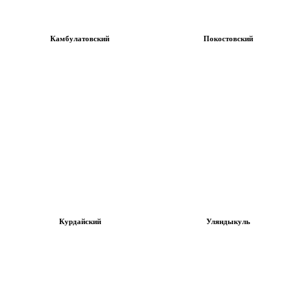
Камбулатовский
Покостовский
Курдайский
Уляндыкуль