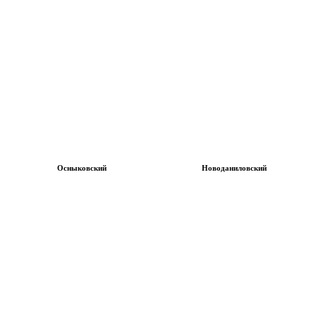
Осныковский
Новоданиловский