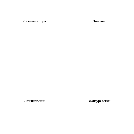
Сюскюянсаари
Змеевик
Лезниковский
Мансуровский