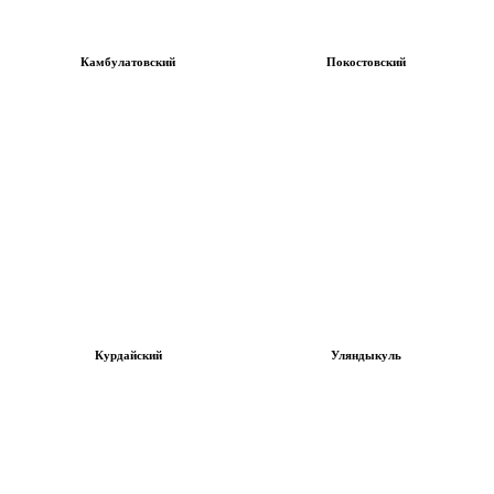
Камбулатовский
Покостовский
Курдайский
Уляндыкуль