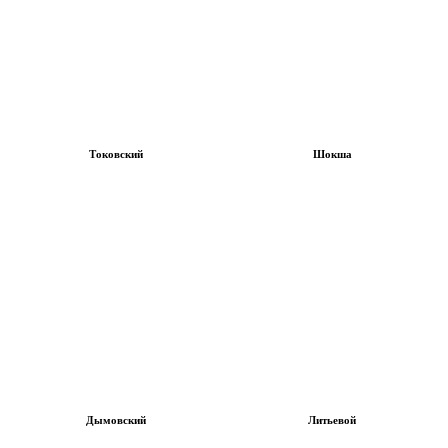
Токовский
Шокша
Дымовский
Литьевой