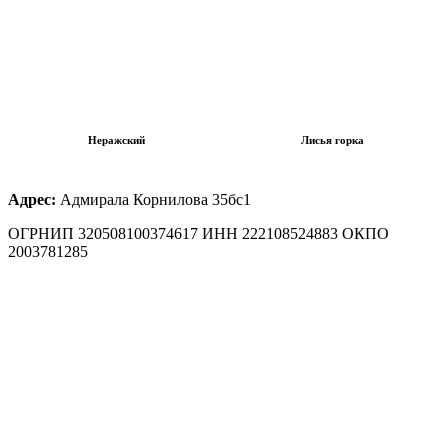
Неражский
Лисья горка
Адрес:
Адмирала Корнилова 35бс1
ОГРНИП 320508100374617 ИНН 222108524883 ОКПО
2003781285