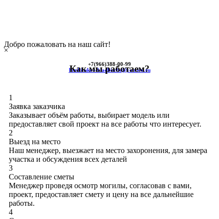
Добро пожаловать на наш сайт!
×
+7(966)
388-00-99
Как мы работаем?
himkinskoe-kladbische@yandex.ru
1
Заявка заказчика
Заказывает объём работы, выбирает модель или
предоставляет свой проект на все работы что интересует.
2
Выезд на место
Наш менеджер, выезжает на место захоронения, для замера
участка и обсуждения всех деталей
3
Составление сметы
Менеджер проведя осмотр могилы, согласовав с вами,
проект, предоставляет смету и цену на все дальнейшие
работы.
4