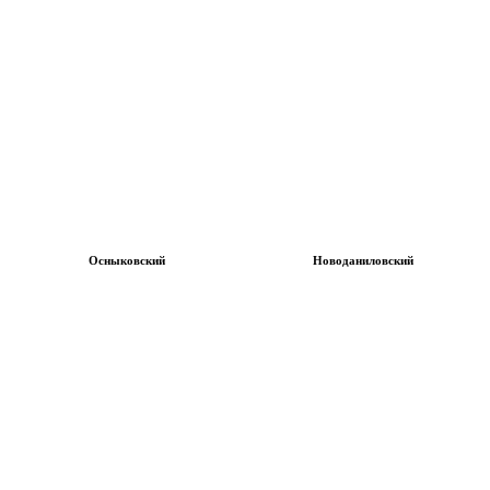
Осныковский
Новоданиловский