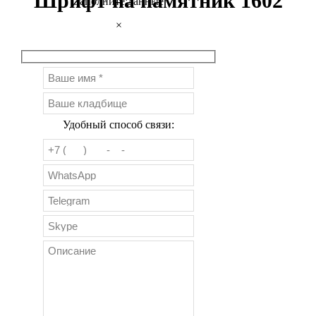
Шрифт на памятник 1602
Заполните данные
×
Удобный способ связи: