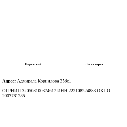
Неражский
Лисья горка
Адрес:
Адмирала Корнилова 35бс1
ОГРНИП 320508100374617 ИНН 222108524883 ОКПО
2003781285