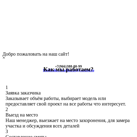
Добро пожаловать на наш сайт!
×
+7(966)
388-00-99
Как мы работаем?
himkinskoe-kladbische@yandex.ru
1
Заявка заказчика
Заказывает объём работы, выбирает модель или
предоставляет свой проект на все работы что интересует.
2
Выезд на место
Наш менеджер, выезжает на место захоронения, для замера
участка и обсуждения всех деталей
3
Составление сметы