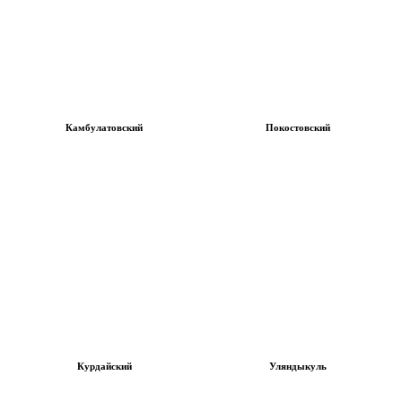
Камбулатовский
Покостовский
Курдайский
Уляндыкуль