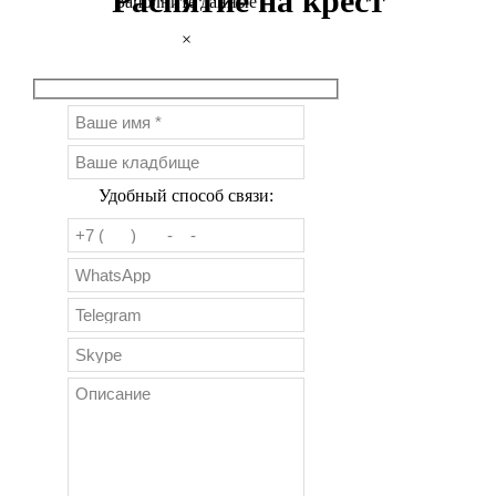
Распятие на крест
Заполните данные
×
Удобный способ связи: