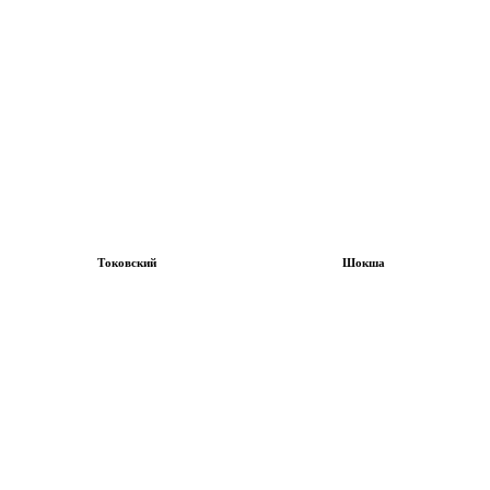
Токовский
Шокша