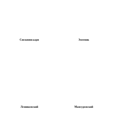
Сюскюянсаари
Змеевик
Лезниковский
Мансуровский