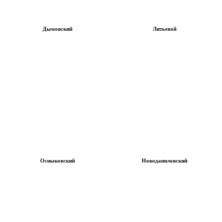
Дымовский
Литьевой
Осныковский
Новоданиловский