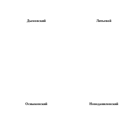
Дымовский
Литьевой
Осныковский
Новоданиловский