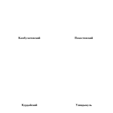
Камбулатовский
Покостовский
Курдайский
Уляндыкуль