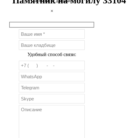
Памятник на могилу 33104
Заполните данные
×
Удобный способ связи: