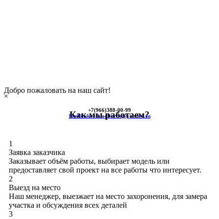
Добро пожаловать на наш сайт!
×
+7(966)
388-00-99
Как мы работаем?
himkinskoe-kladbische@yandex.ru
1
Заявка заказчика
Заказывает объём работы, выбирает модель или
предоставляет свой проект на все работы что интересует.
2
Выезд на место
Наш менеджер, выезжает на место захоронения, для замера
участка и обсуждения всех деталей
3