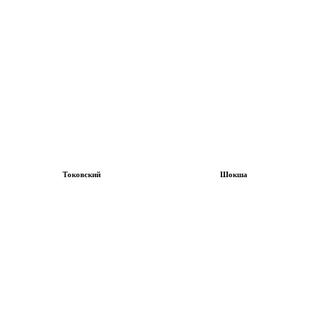
Токовский
Шокша