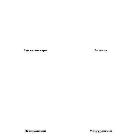
Сюскюянсаари
Змеевик
Лезниковский
Мансуровский