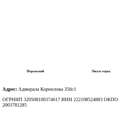
Неражский
Лисья горка
Адрес:
Адмирала Корнилова 35бс1
ОГРНИП 320508100374617 ИНН 222108524883 ОКПО
2003781285