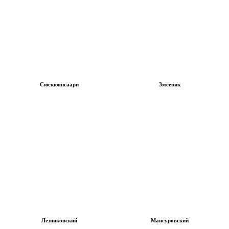
Сюскюянсаари
Змеевик
Лезниковский
Мансуровский