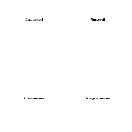
Дымовский
Литьевой
Осныковский
Новоданиловский