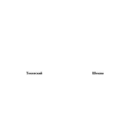
Токовский
Шокша