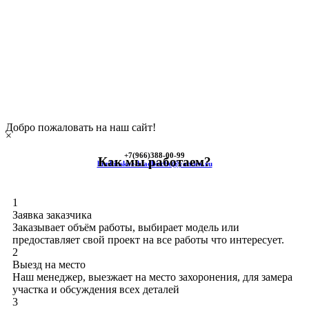
Добро пожаловать на наш сайт!
×
+7(966)
388-00-99
Как мы работаем?
himkinskoe-kladbische@yandex.ru
1
Заявка заказчика
Заказывает объём работы, выбирает модель или
предоставляет свой проект на все работы что интересует.
2
Выезд на место
Наш менеджер, выезжает на место захоронения, для замера
участка и обсуждения всех деталей
3