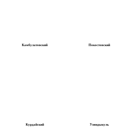
Камбулатовский
Покостовский
Курдайский
Уляндыкуль