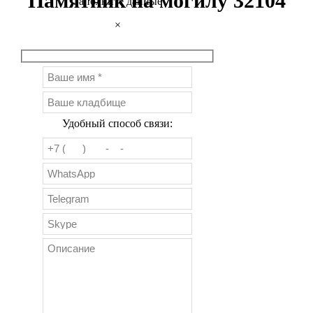
Памятник на могилу 32104
Заполните данные
×
Удобный способ связи: