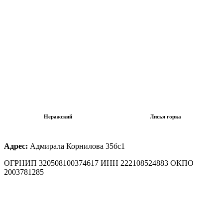
Неражский
Лисья горка
Адрес:
Адмирала Корнилова 35бс1
ОГРНИП 320508100374617 ИНН 222108524883 ОКПО
2003781285