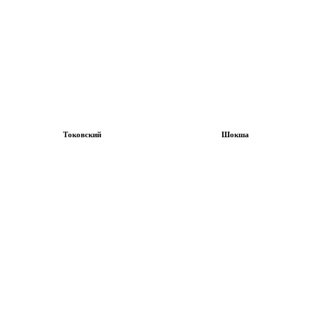
Токовский
Шокша