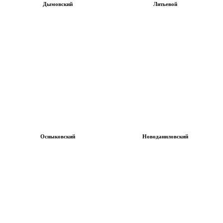
Дымовский
Литьевой
Осныковский
Новоданиловский