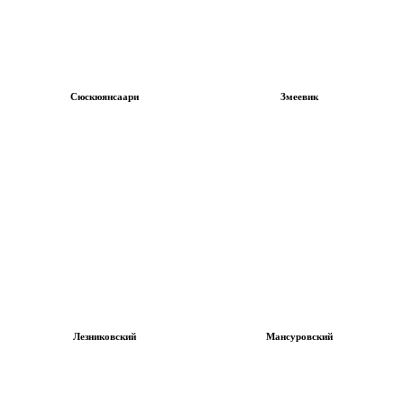
Сюскюянсаари
Змеевик
Лезниковский
Мансуровский