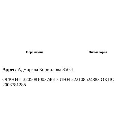
Неражский
Лисья горка
Адрес:
Адмирала Корнилова 35бс1
ОГРНИП 320508100374617 ИНН 222108524883 ОКПО
2003781285