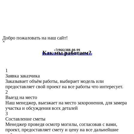
Добро пожаловать на наш сайт!
×
+7(966)
388-00-99
Как мы работаем?
himkinskoe-kladbische@yandex.ru
1
Заявка заказчика
Заказывает объём работы, выбирает модель или
предоставляет свой проект на все работы что интересует.
2
Выезд на место
Наш менеджер, выезжает на место захоронения, для замера
участка и обсуждения всех деталей
3
Составление сметы
Менеджер проведя осмотр могилы, согласовав с вами,
проект, предоставляет смету и цену на все дальнейшие