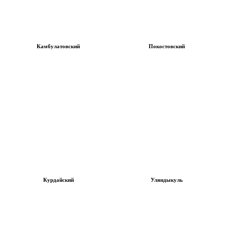
Камбулатовский
Покостовский
Курдайский
Уляндыкуль