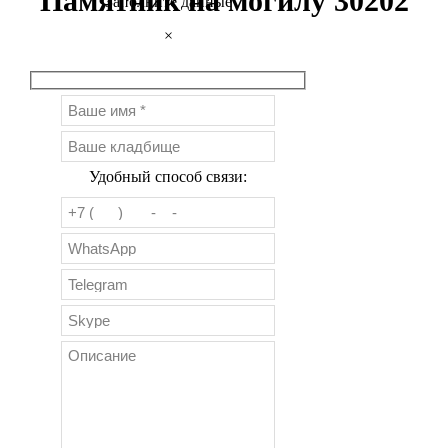
Памятник на могилу 30202
Заполните данные
×
Удобный способ связи: