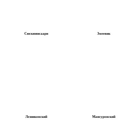
Сюскюянсаари
Змеевик
Лезниковский
Мансуровский