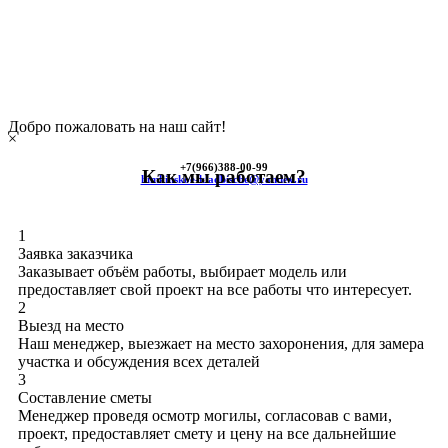
Добро пожаловать на наш сайт!
×
+7(966)
388-00-99
Как мы работаем?
himkinskoe-kladbische@yandex.ru
1
Заявка заказчика
Заказывает объём работы, выбирает модель или
предоставляет свой проект на все работы что интересует.
2
Выезд на место
Наш менеджер, выезжает на место захоронения, для замера
участка и обсуждения всех деталей
3
Составление сметы
Менеджер проведя осмотр могилы, согласовав с вами,
проект, предоставляет смету и цену на все дальнейшие