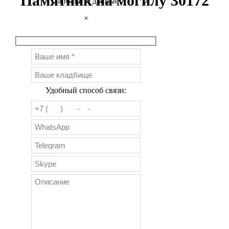
Памятник на могилу 30172
Заполните данные
×
Удобный способ связи: