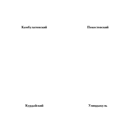
Камбулатовский
Покостовский
Курдайский
Уляндыкуль