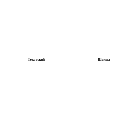
Токовский
Шокша