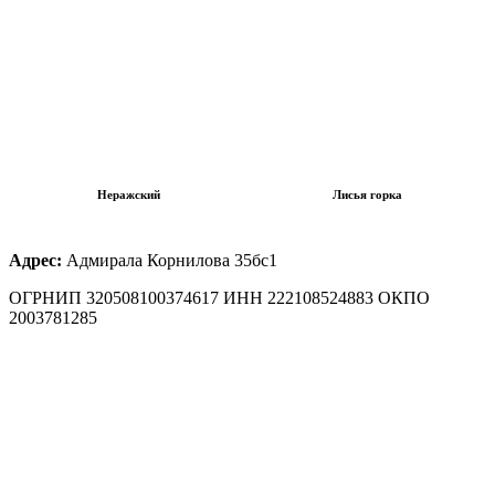
Неражский
Лисья горка
Адрес:
Адмирала Корнилова 35бс1
ОГРНИП 320508100374617 ИНН 222108524883 ОКПО
2003781285