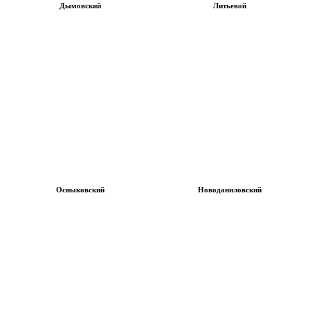
Дымовский
Литьевой
Осныковский
Новоданиловский