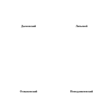
Дымовский
Литьевой
Осныковский
Новоданиловский