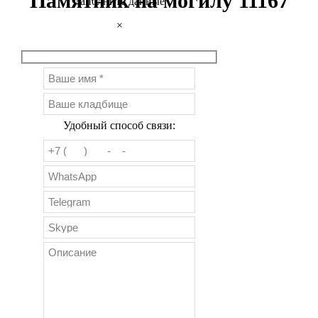
Памятник на могилу 11167
Заполните данные
×
Удобный способ связи: