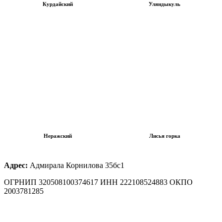
Курдайский
Уляндыкуль
Неражский
Лисья горка
Адрес:
Адмирала Корнилова 35бс1
ОГРНИП 320508100374617 ИНН 222108524883 ОКПО
2003781285