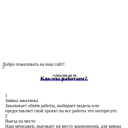
Добро пожаловать на наш сайт!
×
+7(966)
388-00-99
Как мы работаем?
himkinskoe-kladbische@yandex.ru
1
Заявка заказчика
Заказывает объём работы, выбирает модель или
предоставляет свой проект на все работы что интересует.
2
Выезд на место
Наш менеджер, выезжает на место захоронения, для замера