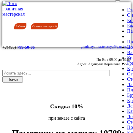
Гл
О 
Ко
Бл
Работы
Отзывы мастерской
Па
Цв
granitnaya-masterscaya@yandex.ru
Цо
+7(495)
799-50-06
Ва
Ко
Пн-Вс с 09:00 до 19:00
Гр
Адрес: Адмирала Корнилова 35бс1.
Кр
Ог
Ст
Ла
Пл
Бр
Кр
Скидка 10%
Де
Ка
Ле
при заказе с сайта
Ст
По
Ба