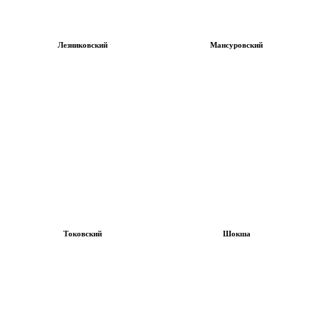
Лезниковский
Мансуровский
Токовский
Шокша