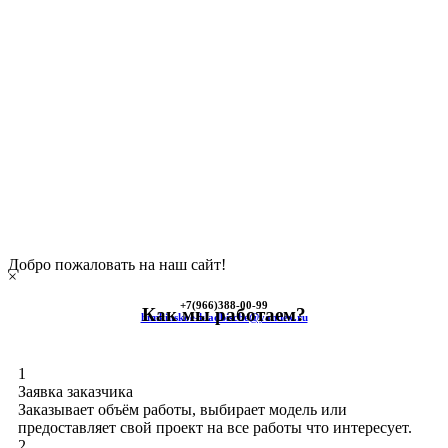
Добро пожаловать на наш сайт!
×
+7(966)
388-00-99
Как мы работаем?
himkinskoe-kladbische@yandex.ru
1
Заявка заказчика
Заказывает объём работы, выбирает модель или
предоставляет свой проект на все работы что интересует.
2