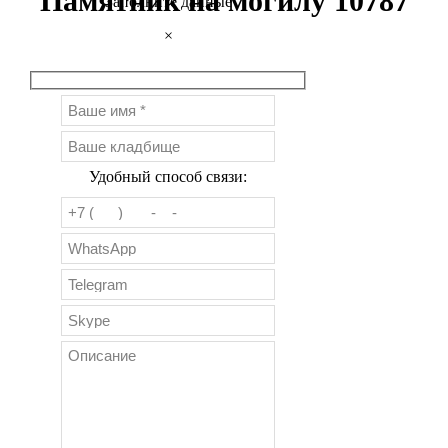
Памятник на могилу 10787
Заполните данные
×
Удобный способ связи: