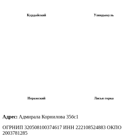
Курдайский
Уляндыкуль
Неражский
Лисья горка
Адрес:
Адмирала Корнилова 35бс1
ОГРНИП 320508100374617 ИНН 222108524883 ОКПО
2003781285