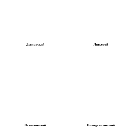
Дымовский
Литьевой
Осныковский
Новоданиловский