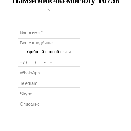
Памятник на могилу 10758
Заполните данные
×
Удобный способ связи: