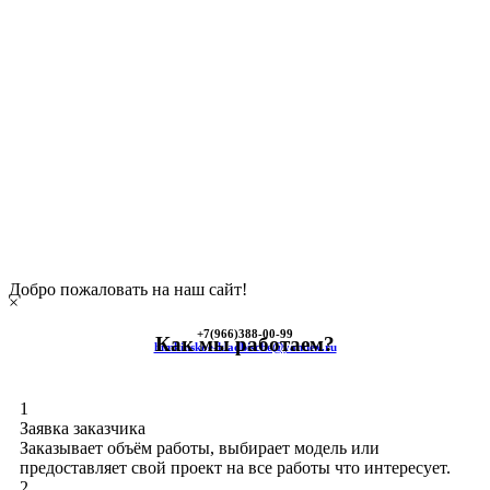
Добро пожаловать на наш сайт!
×
+7(966)
388-00-99
Как мы работаем?
himkinskoe-kladbische@yandex.ru
1
Заявка заказчика
Заказывает объём работы, выбирает модель или
предоставляет свой проект на все работы что интересует.
2