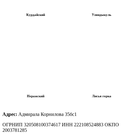
Курдайский
Уляндыкуль
Неражский
Лисья горка
Адрес:
Адмирала Корнилова 35бс1
ОГРНИП 320508100374617 ИНН 222108524883 ОКПО
2003781285