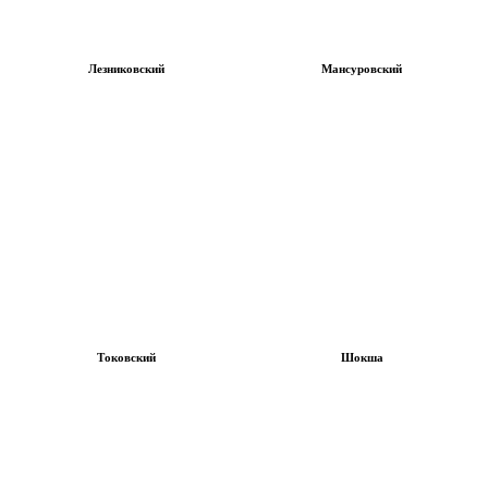
Лезниковский
Мансуровский
Токовский
Шокша