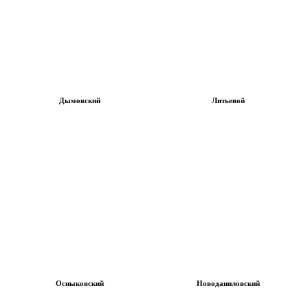
Дымовский
Литьевой
Осныковский
Новоданиловский