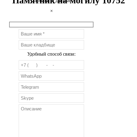
Памятник на могилу 10752
Заполните данные
×
Удобный способ связи: