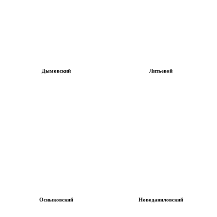
Дымовский
Литьевой
Осныковский
Новоданиловский