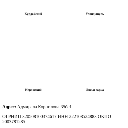
Курдайский
Уляндыкуль
Неражский
Лисья горка
Адрес:
Адмирала Корнилова 35бс1
ОГРНИП 320508100374617 ИНН 222108524883 ОКПО
2003781285