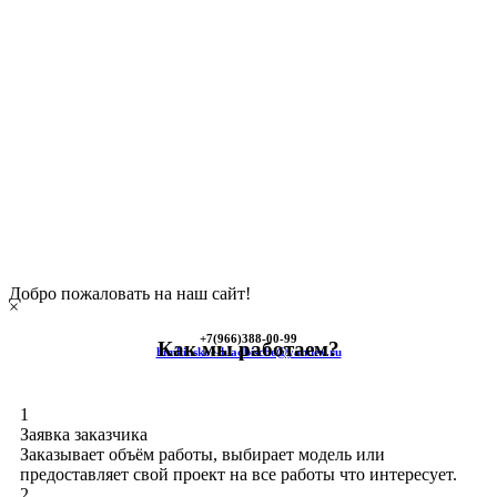
Добро пожаловать на наш сайт!
×
+7(966)
388-00-99
Как мы работаем?
himkinskoe-kladbische@yandex.ru
1
Заявка заказчика
Заказывает объём работы, выбирает модель или
предоставляет свой проект на все работы что интересует.
2