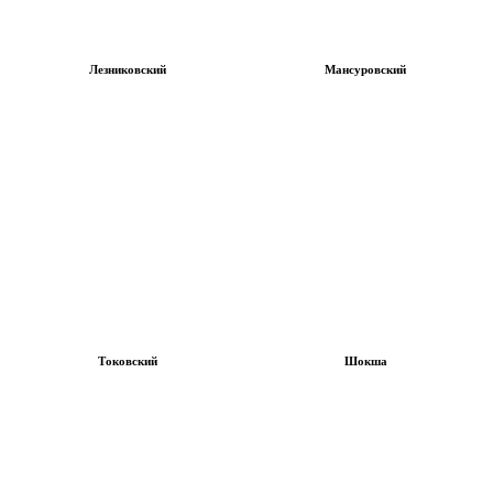
Лезниковский
Мансуровский
Токовский
Шокша