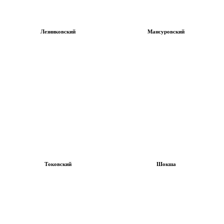
Лезниковский
Мансуровский
Токовский
Шокша