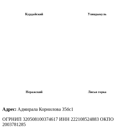
Курдайский
Уляндыкуль
Неражский
Лисья горка
Адрес:
Адмирала Корнилова 35бс1
ОГРНИП 320508100374617 ИНН 222108524883 ОКПО
2003781285