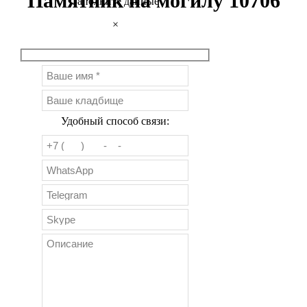
Памятник на могилу 10706
Заполните данные
×
Удобный способ связи: