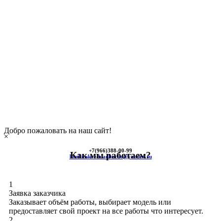
Добро пожаловать на наш сайт!
×
+7(966)
388-00-99
Как мы работаем?
himkinskoe-kladbische@yandex.ru
1
Заявка заказчика
Заказывает объём работы, выбирает модель или
предоставляет свой проект на все работы что интересует.
2