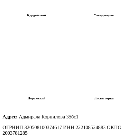
Курдайский
Уляндыкуль
Неражский
Лисья горка
Адрес:
Адмирала Корнилова 35бс1
ОГРНИП 320508100374617 ИНН 222108524883 ОКПО
2003781285