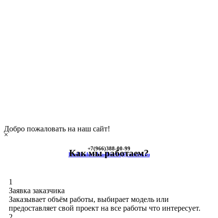
Добро пожаловать на наш сайт!
×
+7(966)
388-00-99
Как мы работаем?
himkinskoe-kladbische@yandex.ru
1
Заявка заказчика
Заказывает объём работы, выбирает модель или
предоставляет свой проект на все работы что интересует.
2