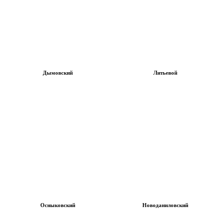
Дымовский
Литьевой
Осныковский
Новоданиловский