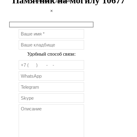
Памятник на могилу 10677
Заполните данные
×
Удобный способ связи: