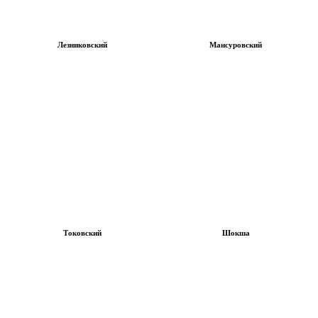
Лезниковский
Мансуровский
Токовский
Шокша