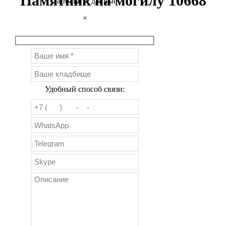
Памятник на могилу 10668
Заполните данные
×
Удобный способ связи: