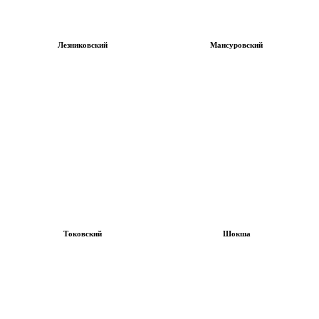
Лезниковский
Мансуровский
Токовский
Шокша