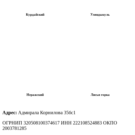
Курдайский
Уляндыкуль
Неражский
Лисья горка
Адрес:
Адмирала Корнилова 35бс1
ОГРНИП 320508100374617 ИНН 222108524883 ОКПО
2003781285