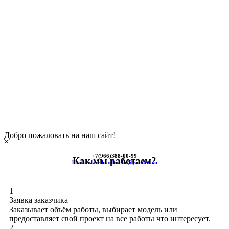
Добро пожаловать на наш сайт!
×
+7(966)
388-00-99
Как мы работаем?
himkinskoe-kladbische@yandex.ru
1
Заявка заказчика
Заказывает объём работы, выбирает модель или
предоставляет свой проект на все работы что интересует.
2