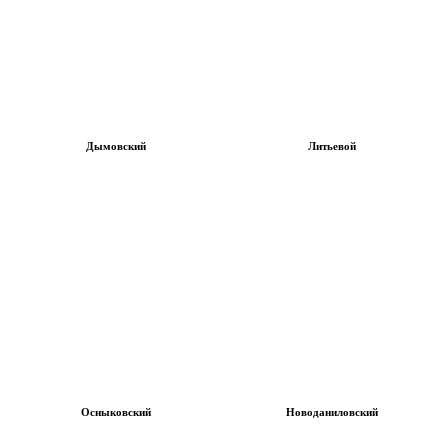
Дымовский
Литьевой
Осныковский
Новоданиловский