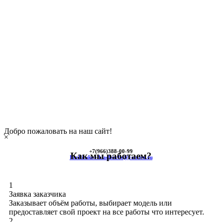
Добро пожаловать на наш сайт!
×
+7(966)
388-00-99
Как мы работаем?
himkinskoe-kladbische@yandex.ru
1
Заявка заказчика
Заказывает объём работы, выбирает модель или
предоставляет свой проект на все работы что интересует.
2