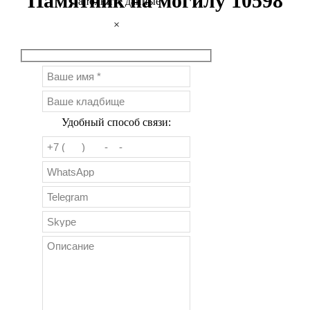
Памятник на могилу 10598
Заполните данные
×
Удобный способ связи: