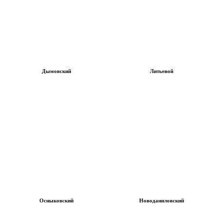
Дымовский
Литьевой
Осныковский
Новоданиловский