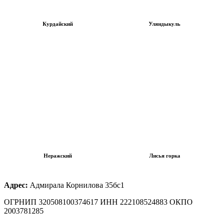
Курдайский
Уляндыкуль
Неражский
Лисья горка
Адрес:
Адмирала Корнилова 35бс1
ОГРНИП 320508100374617 ИНН 222108524883 ОКПО
2003781285