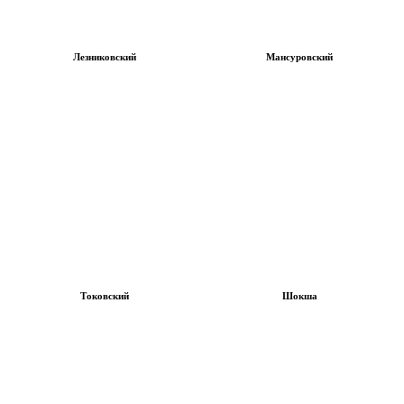
Лезниковский
Мансуровский
Токовский
Шокша