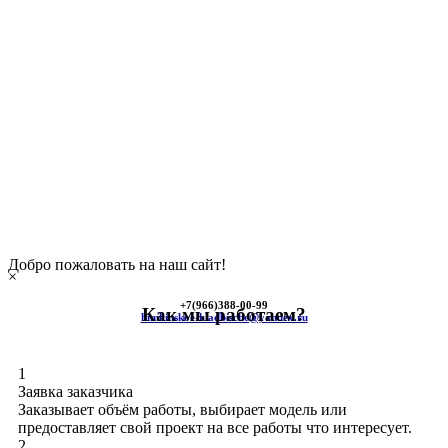
Добро пожаловать на наш сайт!
×
+7(966)
388-00-99
Как мы работаем?
himkinskoe-kladbische@yandex.ru
1
Заявка заказчика
Заказывает объём работы, выбирает модель или
предоставляет свой проект на все работы что интересует.
2