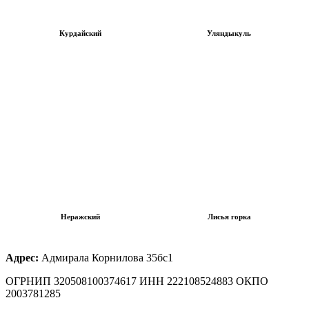
Курдайский
Уляндыкуль
Неражский
Лисья горка
Адрес:
Адмирала Корнилова 35бс1
ОГРНИП 320508100374617 ИНН 222108524883 ОКПО
2003781285