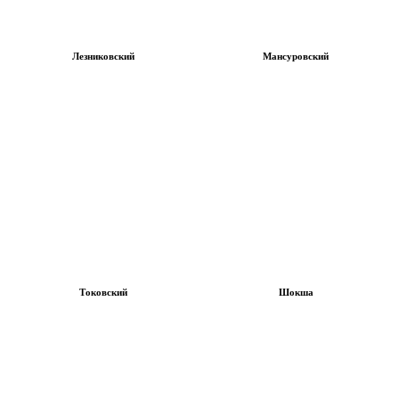
Лезниковский
Мансуровский
Токовский
Шокша