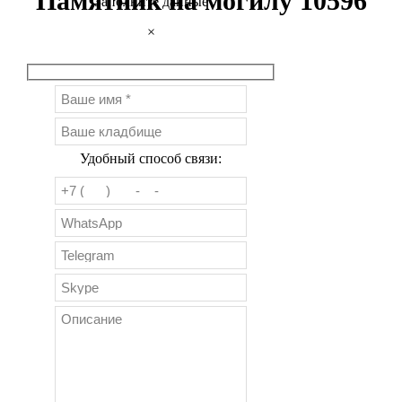
Памятник на могилу 10596
Заполните данные
×
Удобный способ связи: