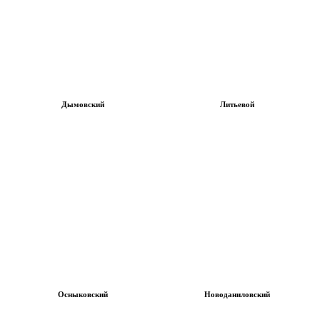
Дымовский
Литьевой
Осныковский
Новоданиловский