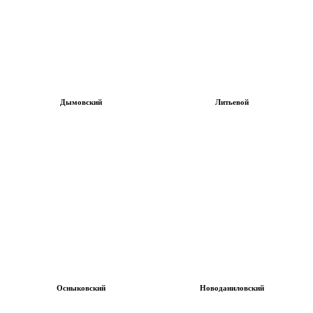
Дымовский
Литьевой
Осныковский
Новоданиловский