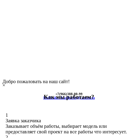
Добро пожаловать на наш сайт!
×
+7(966)
388-00-99
Как мы работаем?
himkinskoe-kladbische@yandex.ru
1
Заявка заказчика
Заказывает объём работы, выбирает модель или
предоставляет свой проект на все работы что интересует.
2