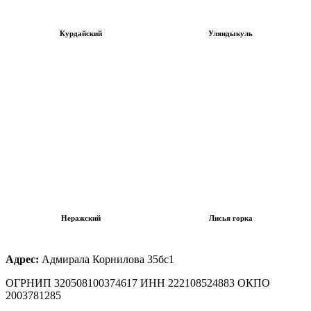
Курдайский
Уляндыкуль
Неражский
Лисья горка
Адрес:
Адмирала Корнилова 35бс1
ОГРНИП 320508100374617 ИНН 222108524883 ОКПО
2003781285