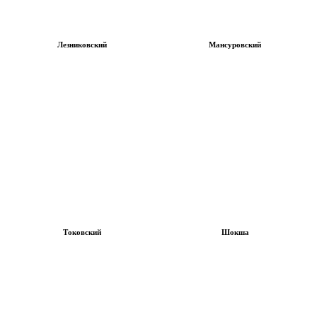
Лезниковский
Мансуровский
Токовский
Шокша