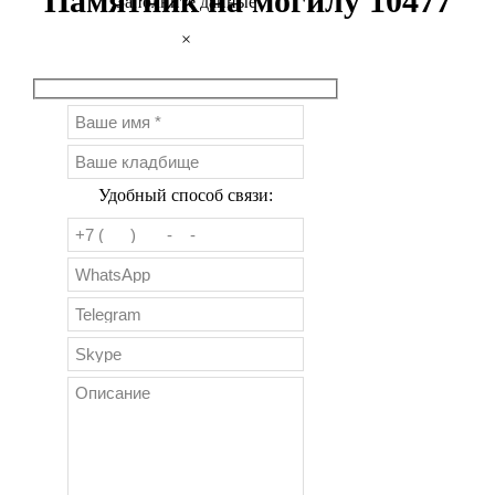
Памятник на могилу 10477
Заполните данные
×
Удобный способ связи: