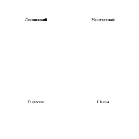
Лезниковский
Мансуровский
Токовский
Шокша