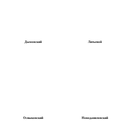
Дымовский
Литьевой
Осныковский
Новоданиловский