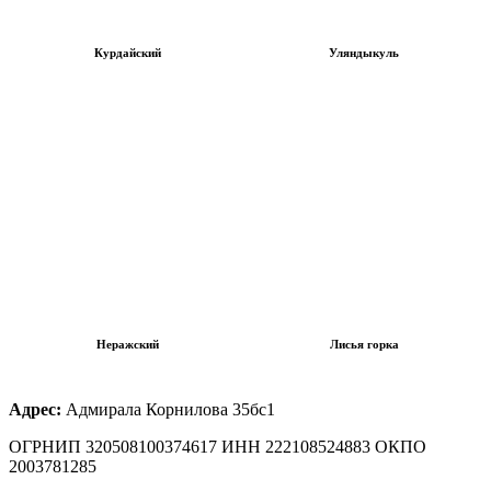
Курдайский
Уляндыкуль
Неражский
Лисья горка
Адрес:
Адмирала Корнилова 35бс1
ОГРНИП 320508100374617 ИНН 222108524883 ОКПО
2003781285