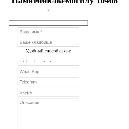
Памятник на могилу 10468
Заполните данные
×
Удобный способ связи: