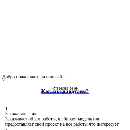
Добро пожаловать на наш сайт!
×
+7(966)
388-00-99
Как мы работаем?
himkinskoe-kladbische@yandex.ru
1
Заявка заказчика
Заказывает объём работы, выбирает модель или
предоставляет свой проект на все работы что интересует.
2