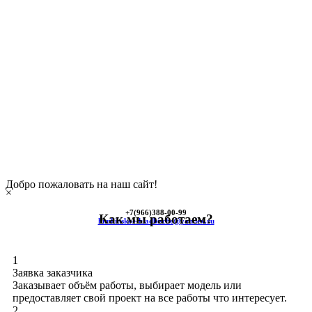
Добро пожаловать на наш сайт!
×
+7(966)
388-00-99
Как мы работаем?
himkinskoe-kladbische@yandex.ru
1
Заявка заказчика
Заказывает объём работы, выбирает модель или
предоставляет свой проект на все работы что интересует.
2