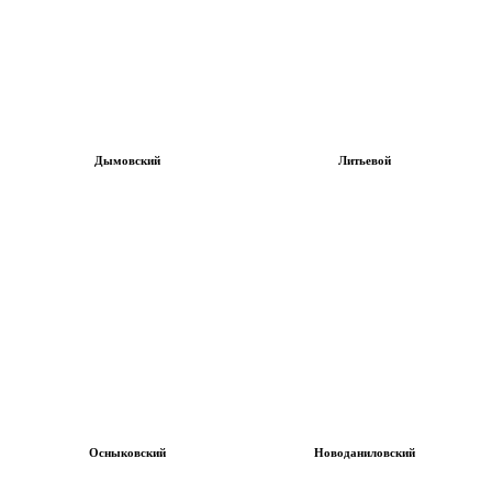
Дымовский
Литьевой
Осныковский
Новоданиловский