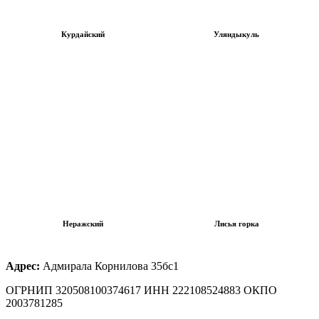
Курдайский
Уляндыкуль
Неражский
Лисья горка
Адрес:
Адмирала Корнилова 35бс1
ОГРНИП 320508100374617 ИНН 222108524883 ОКПО
2003781285