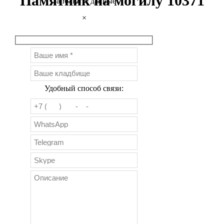
Памятник на могилу 10371
Заполните данные
×
Удобный способ связи: