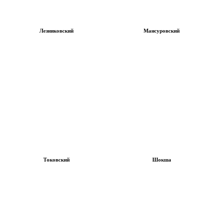
Лезниковский
Мансуровский
Токовский
Шокша