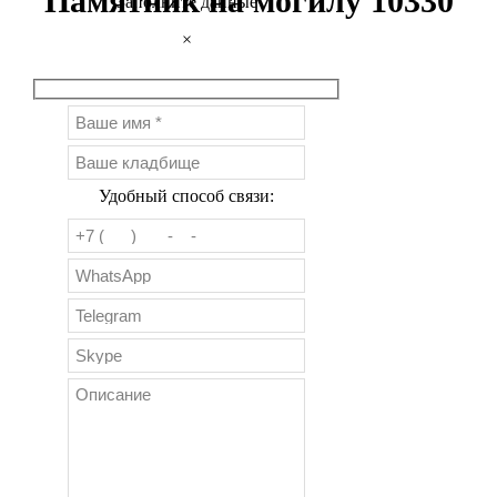
Памятник на могилу 10330
Заполните данные
×
Удобный способ связи: