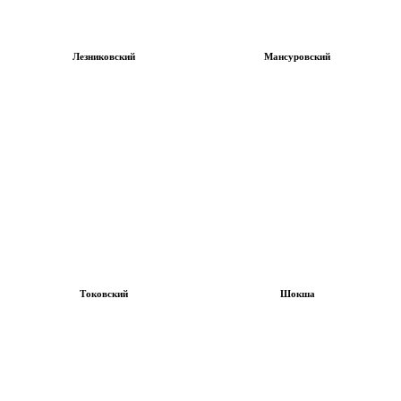
Лезниковский
Мансуровский
Токовский
Шокша