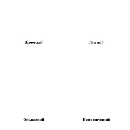
Дымовский
Литьевой
Осныковский
Новоданиловский