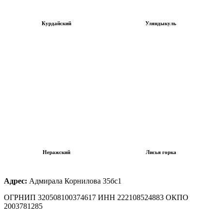
Курдайский
Уляндыкуль
Неражский
Лисья горка
Адрес:
Адмирала Корнилова 35бс1
ОГРНИП 320508100374617 ИНН 222108524883 ОКПО
2003781285