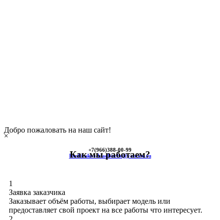
Добро пожаловать на наш сайт!
×
+7(966)
388-00-99
Как мы работаем?
himkinskoe-kladbische@yandex.ru
1
Заявка заказчика
Заказывает объём работы, выбирает модель или
предоставляет свой проект на все работы что интересует.
2