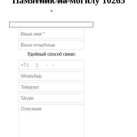
Памятник на могилу 10265
Заполните данные
×
Удобный способ связи: