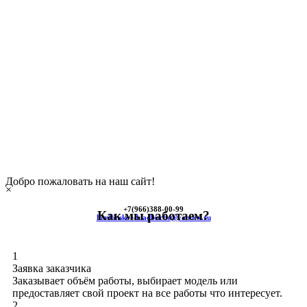
Добро пожаловать на наш сайт!
×
+7(966)
388-00-99
Как мы работаем?
himkinskoe-kladbische@yandex.ru
1
Заявка заказчика
Заказывает объём работы, выбирает модель или
предоставляет свой проект на все работы что интересует.
2