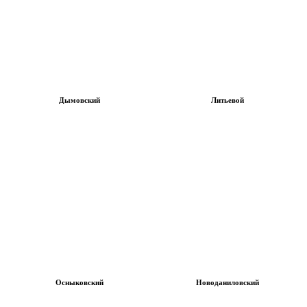
Дымовский
Литьевой
Осныковский
Новоданиловский