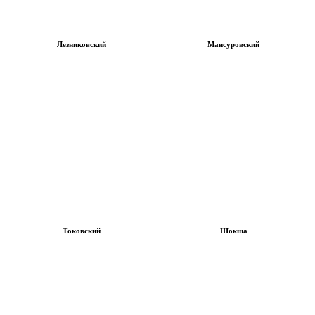
Лезниковский
Мансуровский
Токовский
Шокша