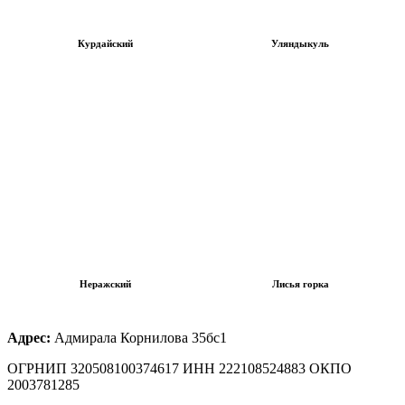
Курдайский
Уляндыкуль
Неражский
Лисья горка
Адрес:
Адмирала Корнилова 35бс1
ОГРНИП 320508100374617 ИНН 222108524883 ОКПО
2003781285