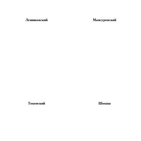
Лезниковский
Мансуровский
Токовский
Шокша