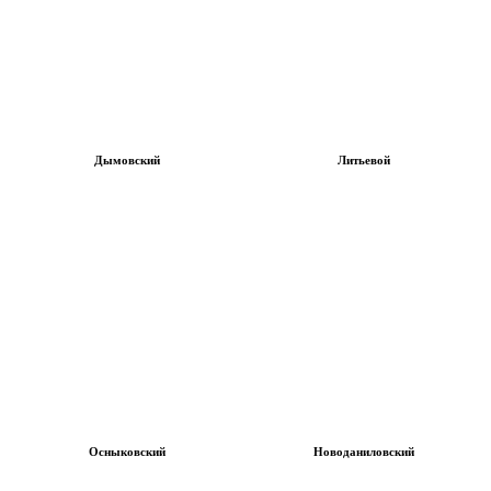
Дымовский
Литьевой
Осныковский
Новоданиловский