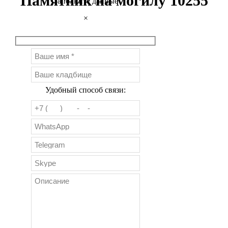
Памятник на могилу 10255
Заполните данные
×
Удобный способ связи: