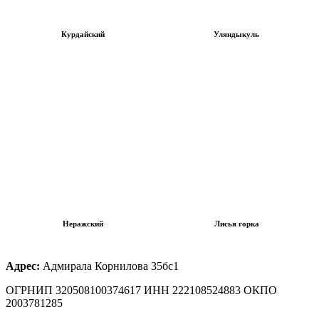
Курдайский
Уляндыкуль
Неражский
Лисья горка
Адрес:
Адмирала Корнилова 35бс1
ОГРНИП 320508100374617 ИНН 222108524883 ОКПО
2003781285