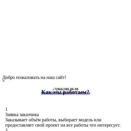
Добро пожаловать на наш сайт!
×
+7(966)
388-00-99
Как мы работаем?
himkinskoe-kladbische@yandex.ru
1
Заявка заказчика
Заказывает объём работы, выбирает модель или
предоставляет свой проект на все работы что интересует.
2