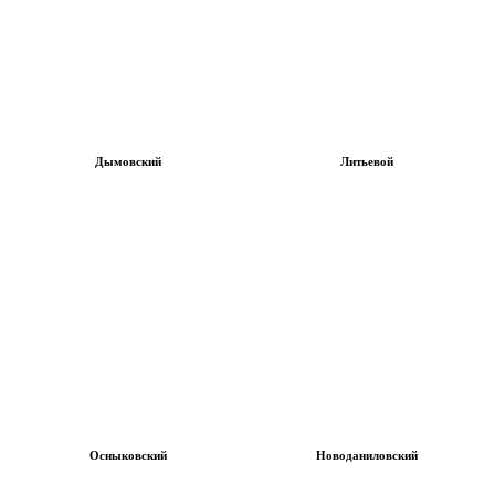
Дымовский
Литьевой
Осныковский
Новоданиловский