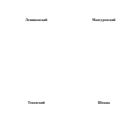
Лезниковский
Мансуровский
Токовский
Шокша