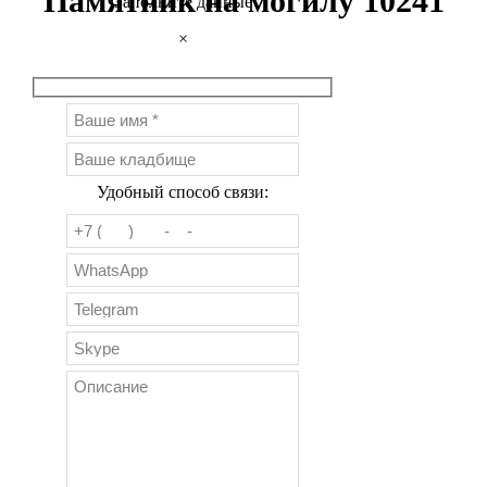
Памятник на могилу 10241
Заполните данные
×
Удобный способ связи: