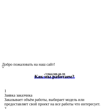
Добро пожаловать на наш сайт!
×
+7(966)
388-00-99
Как мы работаем?
himkinskoe-kladbische@yandex.ru
1
Заявка заказчика
Заказывает объём работы, выбирает модель или
предоставляет свой проект на все работы что интересует.
2