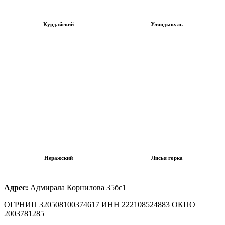
Курдайский
Уляндыкуль
Неражский
Лисья горка
Адрес:
Адмирала Корнилова 35бс1
ОГРНИП 320508100374617 ИНН 222108524883 ОКПО
2003781285