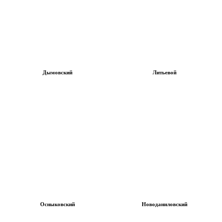
Дымовский
Литьевой
Осныковский
Новоданиловский