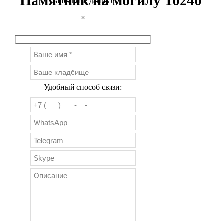
Памятник на могилу 10240
Заполните данные
×
Удобный способ связи: