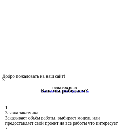
Добро пожаловать на наш сайт!
×
+7(966)
388-00-99
Как мы работаем?
himkinskoe-kladbische@yandex.ru
1
Заявка заказчика
Заказывает объём работы, выбирает модель или
предоставляет свой проект на все работы что интересует.
2