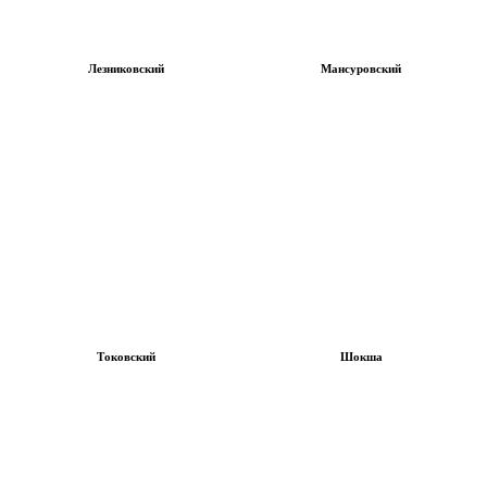
Лезниковский
Мансуровский
Токовский
Шокша