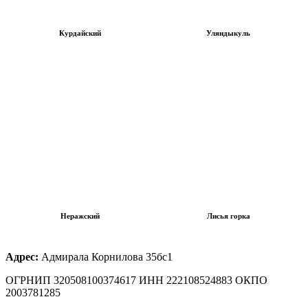
Курдайский
Уляндыкуль
Неражский
Лисья горка
Адрес:
Адмирала Корнилова 35бс1
ОГРНИП 320508100374617 ИНН 222108524883 ОКПО
2003781285