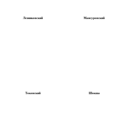
Лезниковский
Мансуровский
Токовский
Шокша