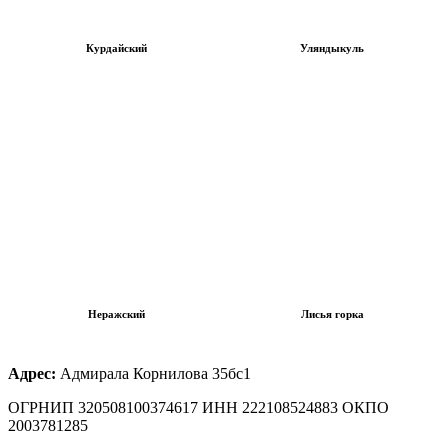
Курдайский
Уляндыкуль
Неражский
Лисья горка
Адрес:
Адмирала Корнилова 35бс1
ОГРНИП 320508100374617 ИНН 222108524883 ОКПО
2003781285