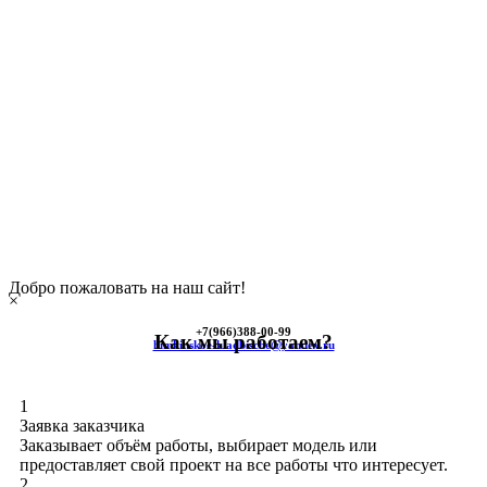
Добро пожаловать на наш сайт!
×
+7(966)
388-00-99
Как мы работаем?
himkinskoe-kladbische@yandex.ru
1
Заявка заказчика
Заказывает объём работы, выбирает модель или
предоставляет свой проект на все работы что интересует.
2