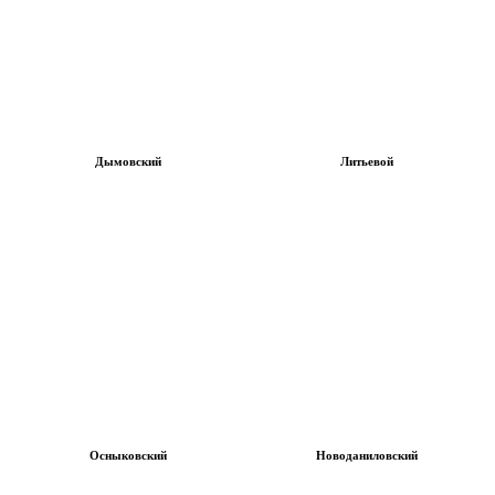
Дымовский
Литьевой
Осныковский
Новоданиловский