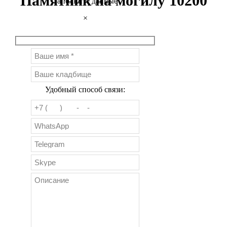
Памятник на могилу 10200
Заполните данные
×
Удобный способ связи: