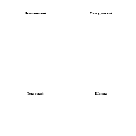
Лезниковский
Мансуровский
Токовский
Шокша