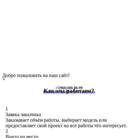
Добро пожаловать на наш сайт!
×
+7(966)
388-00-99
Как мы работаем?
himkinskoe-kladbische@yandex.ru
1
Заявка заказчика
Заказывает объём работы, выбирает модель или
предоставляет свой проект на все работы что интересует.
2
Выезд на место