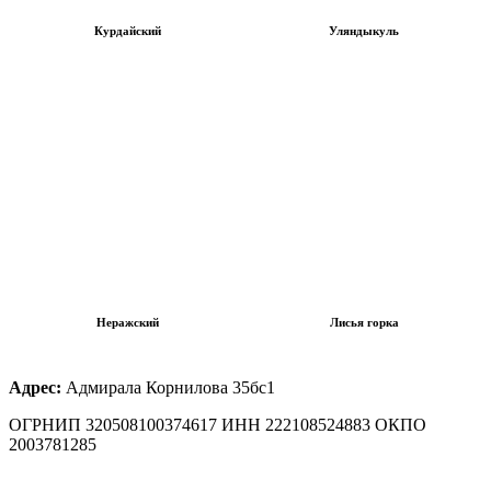
Курдайский
Уляндыкуль
Неражский
Лисья горка
Адрес:
Адмирала Корнилова 35бс1
ОГРНИП 320508100374617 ИНН 222108524883 ОКПО
2003781285