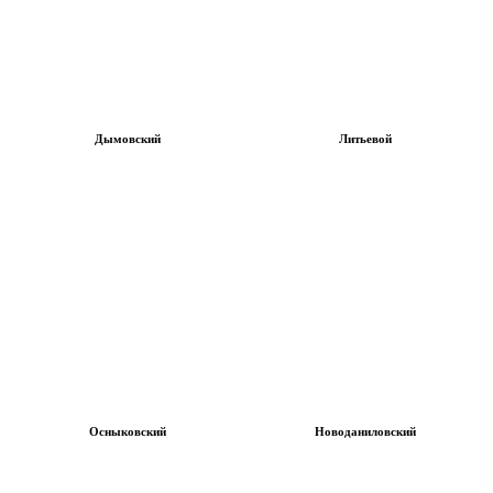
Дымовский
Литьевой
Осныковский
Новоданиловский