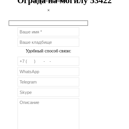
Ограда на могилу 53422
Заполните данные
×
Удобный способ связи: