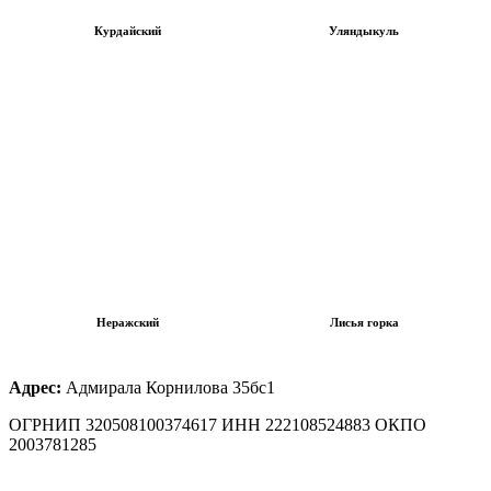
Курдайский
Уляндыкуль
Неражский
Лисья горка
Адрес:
Адмирала Корнилова 35бс1
ОГРНИП 320508100374617 ИНН 222108524883 ОКПО
2003781285