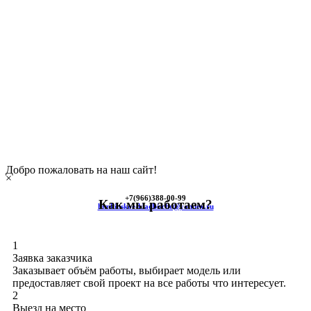
Добро пожаловать на наш сайт!
×
+7(966)
388-00-99
Как мы работаем?
himkinskoe-kladbische@yandex.ru
1
Заявка заказчика
Заказывает объём работы, выбирает модель или
предоставляет свой проект на все работы что интересует.
2
Выезд на место