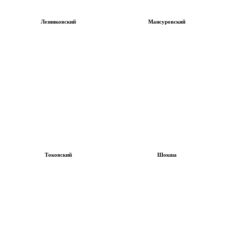
Лезниковский
Мансуровский
Токовский
Шокша