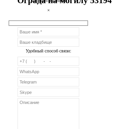
Ограда на могилу 53194
Заполните данные
×
Удобный способ связи: