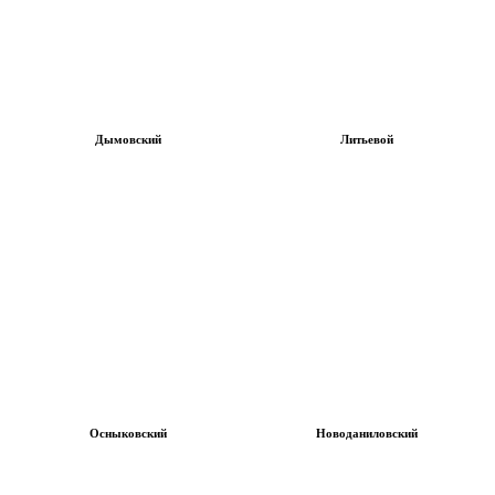
Дымовский
Литьевой
Осныковский
Новоданиловский