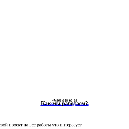
+7(966)
388-00-99
Как мы работаем?
himkinskoe-kladbische@yandex.ru
вой проект на все работы что интересует.