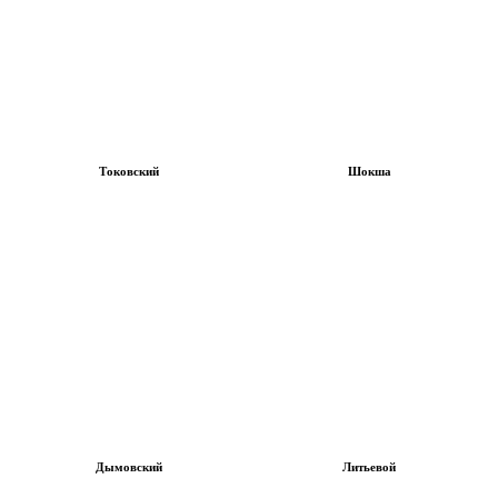
Токовский
Шокша
Дымовский
Литьевой