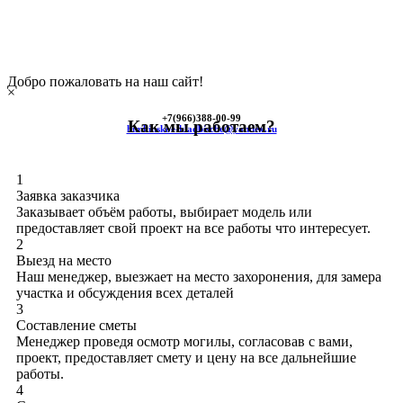
Добро пожаловать на наш сайт!
×
+7(966)
388-00-99
Как мы работаем?
himkinskoe-kladbische@yandex.ru
1
Заявка заказчика
Заказывает объём работы, выбирает модель или
предоставляет свой проект на все работы что интересует.
2
Выезд на место
Наш менеджер, выезжает на место захоронения, для замера
участка и обсуждения всех деталей
3
Составление сметы
Менеджер проведя осмотр могилы, согласовав с вами,
проект, предоставляет смету и цену на все дальнейшие
работы.
4