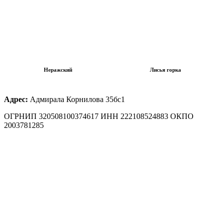
Неражский
Лисья горка
Адрес:
Адмирала Корнилова 35бс1
ОГРНИП 320508100374617 ИНН 222108524883 ОКПО
2003781285