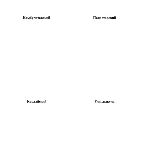
Камбулатовский
Покостовский
Курдайский
Уляндыкуль