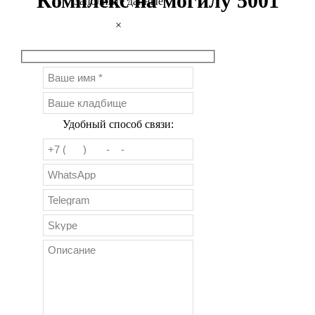
Комплекс на могилу 5001
Заполните данные
×
Удобный способ связи: