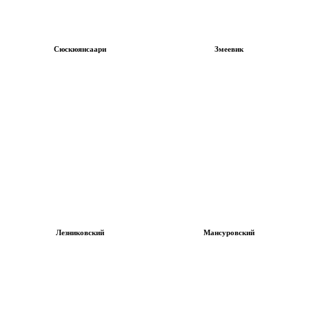
Сюскюянсаари
Змеевик
Лезниковский
Мансуровский