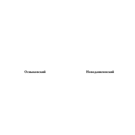
Осныковский
Новоданиловский