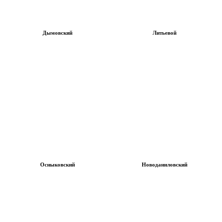
Дымовский
Литьевой
Осныковский
Новоданиловский