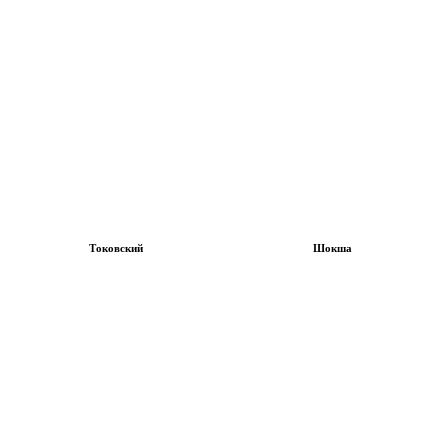
Токовский
Шокша