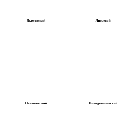
Дымовский
Литьевой
Осныковский
Новоданиловский