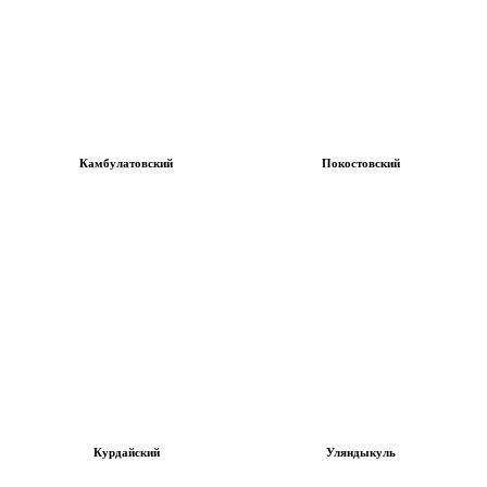
Камбулатовский
Покостовский
Курдайский
Уляндыкуль