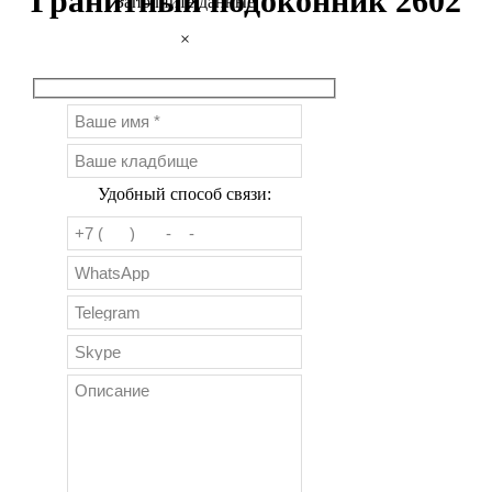
Гранитный подоконник 2602
Заполните данные
×
Удобный способ связи: