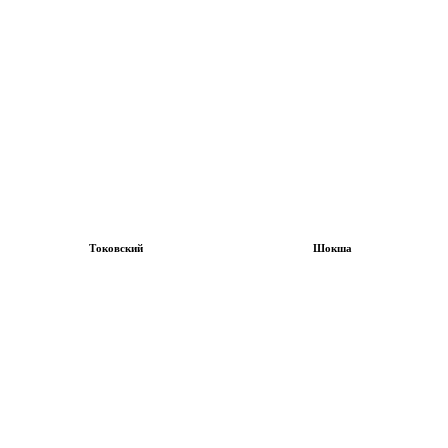
Токовский
Шокша