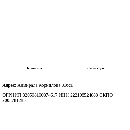
Неражский
Лисья горка
Адрес:
Адмирала Корнилова 35бс1
ОГРНИП 320508100374617 ИНН 222108524883 ОКПО
2003781285