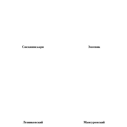
Сюскюянсаари
Змеевик
Лезниковский
Мансуровский