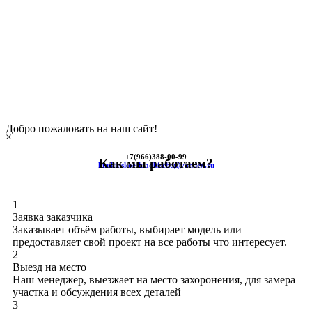
Добро пожаловать на наш сайт!
×
+7(966)
388-00-99
Как мы работаем?
himkinskoe-kladbische@yandex.ru
1
Заявка заказчика
Заказывает объём работы, выбирает модель или
предоставляет свой проект на все работы что интересует.
2
Выезд на место
Наш менеджер, выезжает на место захоронения, для замера
участка и обсуждения всех деталей
3