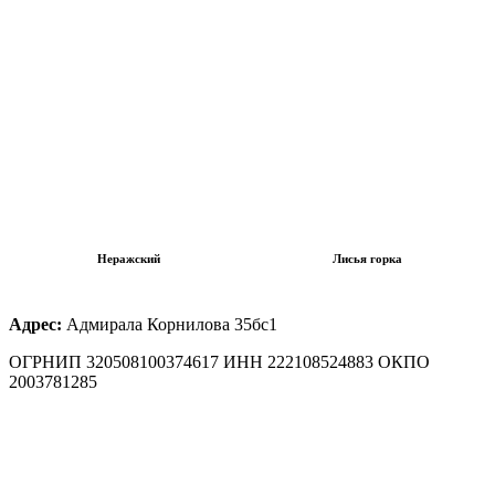
Неражский
Лисья горка
Адрес:
Адмирала Корнилова 35бс1
ОГРНИП 320508100374617 ИНН 222108524883 ОКПО
2003781285