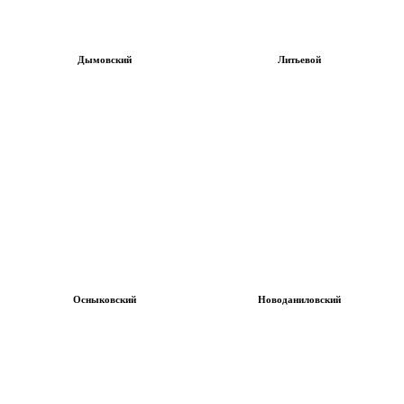
Дымовский
Литьевой
Осныковский
Новоданиловский