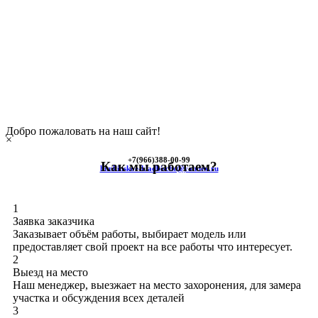
Добро пожаловать на наш сайт!
×
+7(966)
388-00-99
Как мы работаем?
himkinskoe-kladbische@yandex.ru
1
Заявка заказчика
Заказывает объём работы, выбирает модель или
предоставляет свой проект на все работы что интересует.
2
Выезд на место
Наш менеджер, выезжает на место захоронения, для замера
участка и обсуждения всех деталей
3