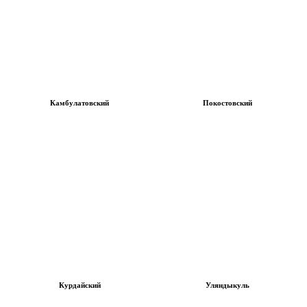
Камбулатовский
Покостовский
Курдайский
Уляндыкуль