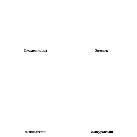
Сюскюянсаари
Змеевик
Лезниковский
Мансуровский