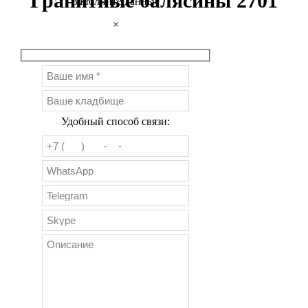
Гранитные балясины 2701
Заполните данные
×
Удобный способ связи: