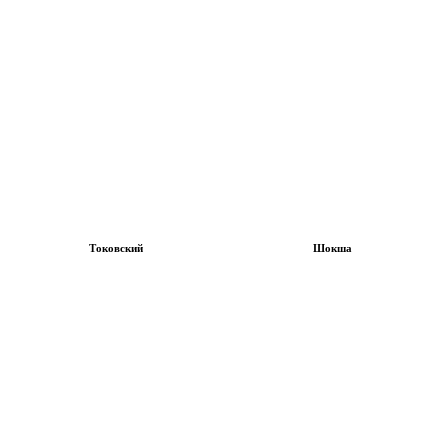
Токовский
Шокша