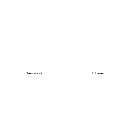
Токовский
Шокша