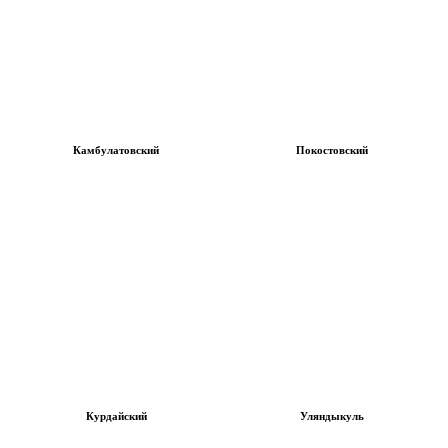
Камбулатовский
Покостовский
Курдайский
Уляндыкуль