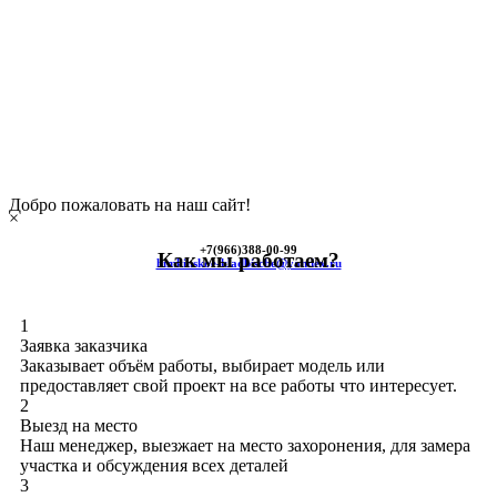
Добро пожаловать на наш сайт!
×
+7(966)
388-00-99
Как мы работаем?
himkinskoe-kladbische@yandex.ru
1
Заявка заказчика
Заказывает объём работы, выбирает модель или
предоставляет свой проект на все работы что интересует.
2
Выезд на место
Наш менеджер, выезжает на место захоронения, для замера
участка и обсуждения всех деталей
3