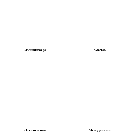
Сюскюянсаари
Змеевик
Лезниковский
Мансуровский