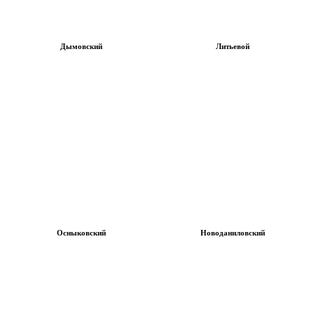
Дымовский
Литьевой
Осныковский
Новоданиловский