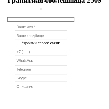
Гранитная столешница 2509
Заполните данные
×
Удобный способ связи: