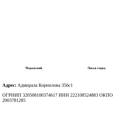
Неражский
Лисья горка
Адрес:
Адмирала Корнилова 35бс1
ОГРНИП 320508100374617 ИНН 222108524883 ОКПО
2003781285