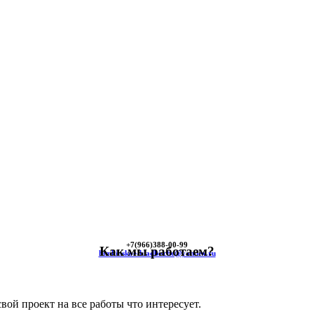
+7(966)
388-00-99
Как мы работаем?
himkinskoe-kladbische@yandex.ru
вой проект на все работы что интересует.