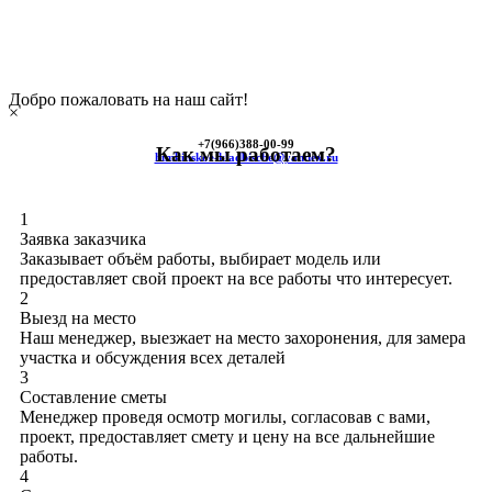
Добро пожаловать на наш сайт!
×
+7(966)
388-00-99
Как мы работаем?
himkinskoe-kladbische@yandex.ru
1
Заявка заказчика
Заказывает объём работы, выбирает модель или
предоставляет свой проект на все работы что интересует.
2
Выезд на место
Наш менеджер, выезжает на место захоронения, для замера
участка и обсуждения всех деталей
3
Составление сметы
Менеджер проведя осмотр могилы, согласовав с вами,
проект, предоставляет смету и цену на все дальнейшие
работы.
4