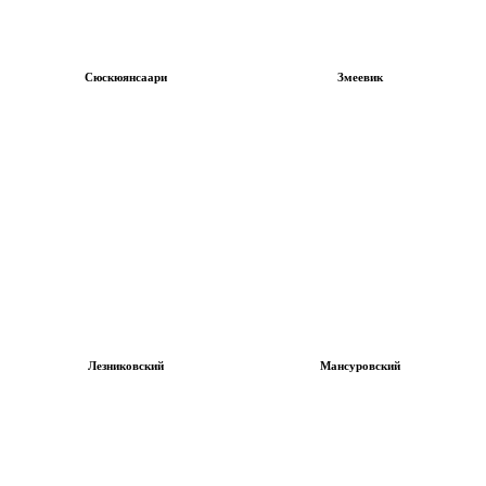
Сюскюянсаари
Змеевик
Лезниковский
Мансуровский