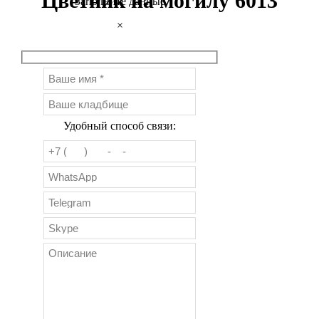
Цветник на могилу 6013
Заполните данные
×
Удобный способ связи: