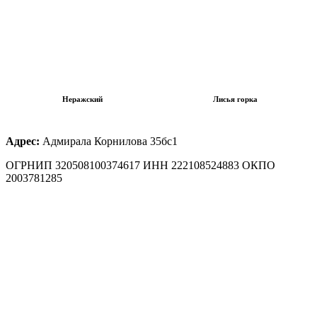
Неражский
Лисья горка
Адрес:
Адмирала Корнилова 35бс1
ОГРНИП 320508100374617 ИНН 222108524883 ОКПО
2003781285