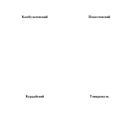
Камбулатовский
Покостовский
Курдайский
Уляндыкуль