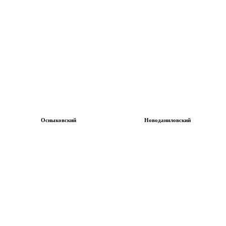
Осныковский
Новоданиловский