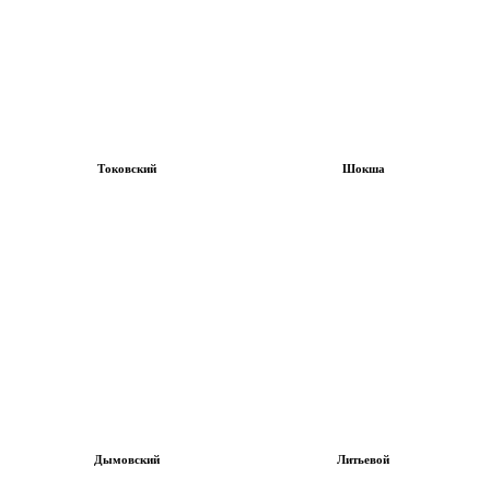
Токовский
Шокша
Дымовский
Литьевой