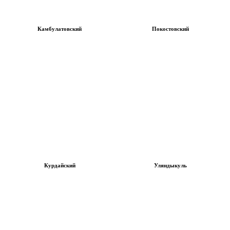
Камбулатовский
Покостовский
Курдайский
Уляндыкуль