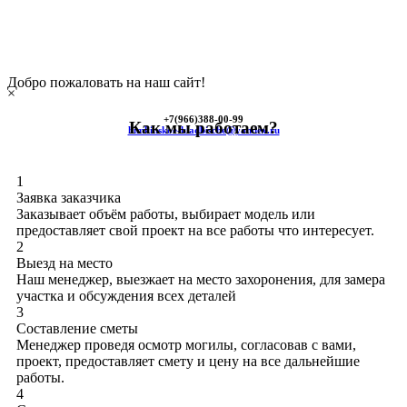
Добро пожаловать на наш сайт!
×
+7(966)
388-00-99
Как мы работаем?
himkinskoe-kladbische@yandex.ru
1
Заявка заказчика
Заказывает объём работы, выбирает модель или
предоставляет свой проект на все работы что интересует.
2
Выезд на место
Наш менеджер, выезжает на место захоронения, для замера
участка и обсуждения всех деталей
3
Составление сметы
Менеджер проведя осмотр могилы, согласовав с вами,
проект, предоставляет смету и цену на все дальнейшие
работы.
4