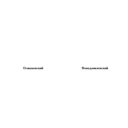
Осныковский
Новоданиловский