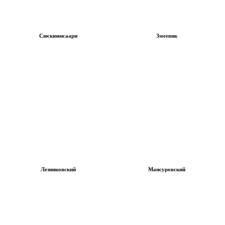
Сюскюянсаари
Змеевик
Лезниковский
Мансуровский