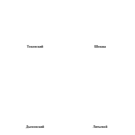
Токовский
Шокша
Дымовский
Литьевой