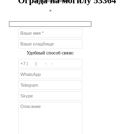
Ограда на могилу 53364
Заполните данные
×
Удобный способ связи: