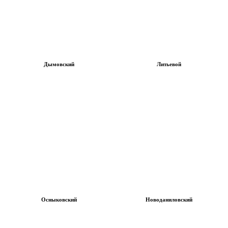
Дымовский
Литьевой
Осныковский
Новоданиловский