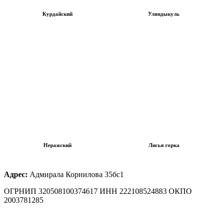
Курдайский
Уляндыкуль
Неражский
Лисья горка
Адрес:
Адмирала Корнилова 35бс1
ОГРНИП 320508100374617 ИНН 222108524883 ОКПО
2003781285