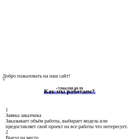
Добро пожаловать на наш сайт!
×
+7(966)
388-00-99
Как мы работаем?
himkinskoe-kladbische@yandex.ru
1
Заявка заказчика
Заказывает объём работы, выбирает модель или
предоставляет свой проект на все работы что интересует.
2
Выезд на место